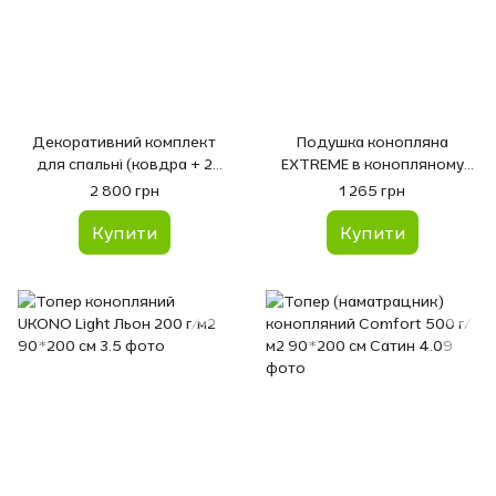
Декоративний комплект
Подушка конопляна
для спальні (ковдра + 2
EXTREME в конопляному
подушки) 100х140
чохлі 40х60
2 800 грн
1 265 грн
Купити
Купити