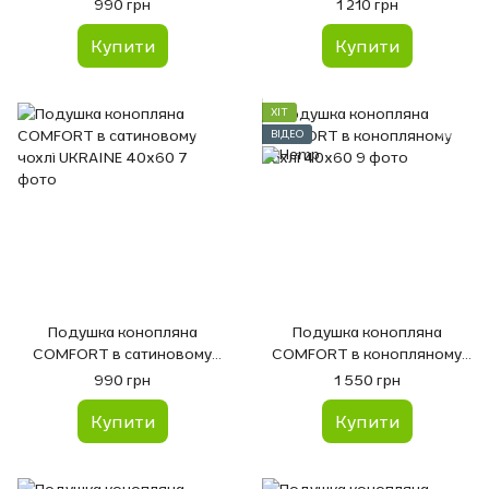
40х60
40х60
990 грн
1 210 грн
Купити
Купити
ХІТ
ВІДЕО
Подушка конопляна
Подушка конопляна
COMFORT в сатиновому
COMFORT в конопляному
чохлі UKRAINE 40х60
чохлі 40х60
990 грн
1 550 грн
Купити
Купити