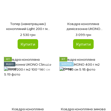
Топер (наматрацник)
Ковдра конопляна
конопляний Light 200 г/м2
демісезонна UKONO
90*200 см Сатин
"Малахіт" 200 г/м 100*140
2 530 грн
3 099 грн
см
Купити
Купити
ХІТ
ХІТ
ВІДЕО
WINTER
Ковдра конопляна
Ковдра конопляна зимова