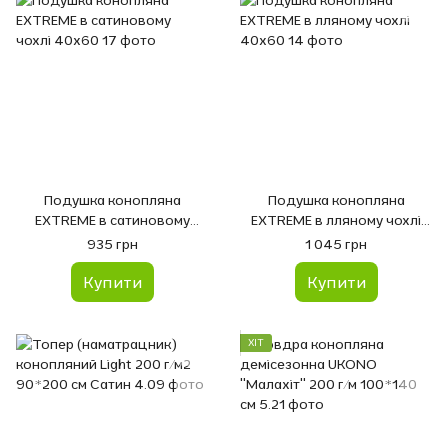
Подушка конопляна
Подушка конопляна
EXTREME в сатиновому
EXTREME в лляному чохлі
чохлі 40х60
40х60
935 грн
1 045 грн
Купити
Купити
ХІТ