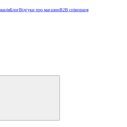
мація
Блог
Відгуки про магазин
B2B співпраця