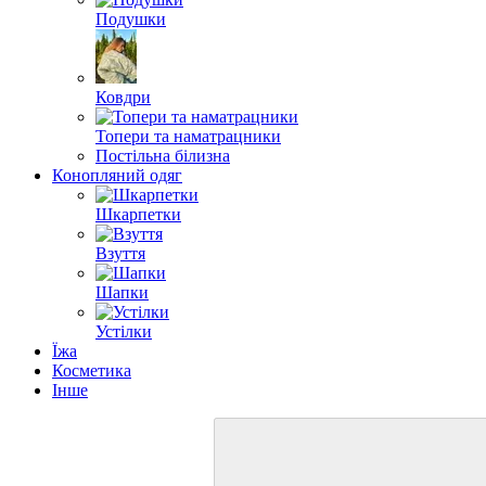
Подушки
Ковдри
Топери та наматрацники
Постільна білизна
Конопляний одяг
Шкарпетки
Взуття
Шапки
Устілки
Їжа
Косметика
Інше