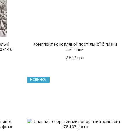
альні
Комплект конопляної постільної білизни
00х140
дитячий
7 517 грн
НОВИНКА