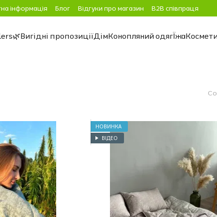
на інформація
Блог
Відгуки про магазин
B2B співпраця
lers
🌿Вигідні пропозиції
Дім
Конопляний одяг
Їжа
Космет
Со
НОВИНКА
ВІДЕО