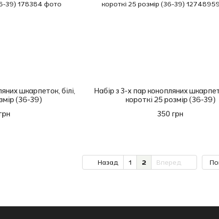
ляних шкарпеток, білі,
Набір з 3-х пар конопляних шкарпет
змір (36-39)
короткі 25 розмір (36-39)
грн
350 грн
Назад
1
2
Вперед
По