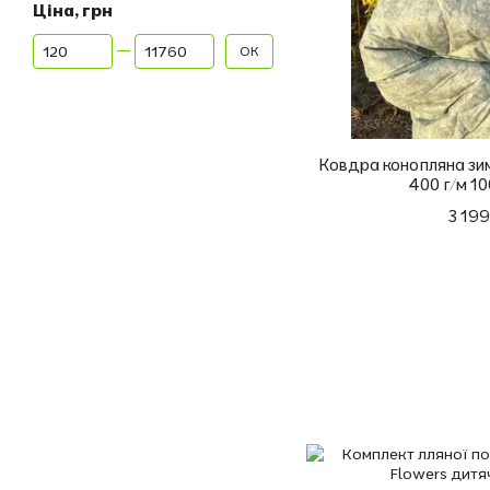
Ціна, грн
Від Ціна, грн
До Ціна, грн
ОК
Ковдра конопляна зи
400 г/м 1
3 199