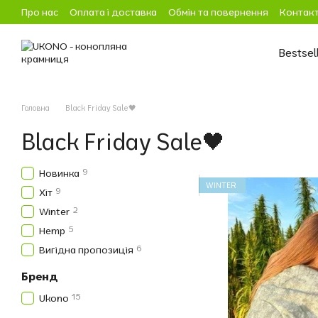
Перейти до основного контенту
Про нас
Оплата і доставка
Обмін та повернення
Контакт
Bestsel
Головна
Black Friday Sale🖤
Black Friday Sale🖤
9
Новинка
WINTER
9
Хіт
2
Winter
5
Hemp
6
Вигідна пропозиція
Бренд
15
Ukono