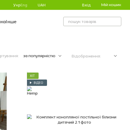
Мій кошик
Вхід
Укр
Eng
UAH
ика
Інше
ртування:
за популярністю
Відображення:
ХІТ
ВІДЕО