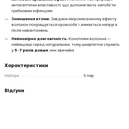
антисептичні властивості, що допомагають запобігти
грибковим інфекціям.
Зменшення втоми.
Завдяки мікромасажному ефекту
волокон покращується кровообіг і знімається напруга
після навантажень.
Неймовірна довговічність.
Конопляні волокна —
найміцніші серед натуральних, тому шкарпетки служать
у
5–7 разів довше
, ніж звичайні.
Характеристики
Набори
5 пар
Відгуки