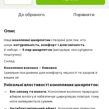
До обраного
Порівняти
Опис
Наші
конопляні шкарпетки
створені для тих, хто
цінує
натуральність, комфорт і довговічність
.
У наборі —
5
пар шкарпеток
(вигідніше, ніж купувати
поштучно).
Склад:
Конопляне волокно + бавовна
Ідеальне поєднання для комфорту, міцності та здоров’я
ваших ніг.
Унікальні властивості конопляних шкарпеток:
Без запаху та вологи.
Конопляне волокно природно
вбирає вологу й забезпечує циркуляцію повітря, тому
ноги залишаються сухими.
Антибактеріальний ефект.
Конопля має природні