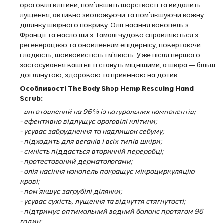
ороговілі клітини, пом'якшить шорсткості та видалить
лущення, активно зволожуючи та пом'якшуючи кожну
ділянку шкірного покриву. Олії насіння конопель з
Франції та масло ши з Тамалі чудово справляються з
регенерацією та оновленням епідермісу, повертаючи
гладкість, шовковистість і м'якість. Уже після першого
застосування ваші нігті стануть міцнішими, а шкіра — більш
доглянутою, здоровою та приємною на дотик.
Особливості The Body Shop Hemp Rescuing Hand
Scrub:
- виготовлений на 96% із натуральних компонентів;
- ефективно відлущує ороговілі клітини;
- усуває забруднення та надлишок себуму;
- підходить для веганів і всіх типів шкіри;
- ємність піддається вторинній переробці;
- протестований дерматологами;
- олія насіння конопель покращує мікроциркуляцію
крові;
- пом'якшує загрубілі ділянки;
- усуває сухість, лущення та відчуття стягнутості;
- підтримує оптимальний водний баланс протягом 96
годин;