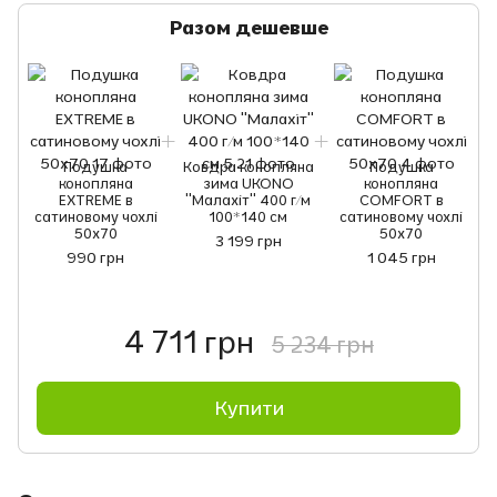
Разом дешевше
Подушка
Ковдра конопляна
Подушка
конопляна
зима UKONO
конопляна
EXTREME в
"Малахіт" 400 г/м
COMFORT в
сатиновому чохлі
100*140 см
сатиновому чохлі
50x70
50х70
3 199 грн
990 грн
1 045 грн
4 711 грн
5 234 грн
Купити