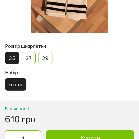
Розмір шкарпетки
25
27
29
Набір
5 пар
В наявності
610 грн
Купити