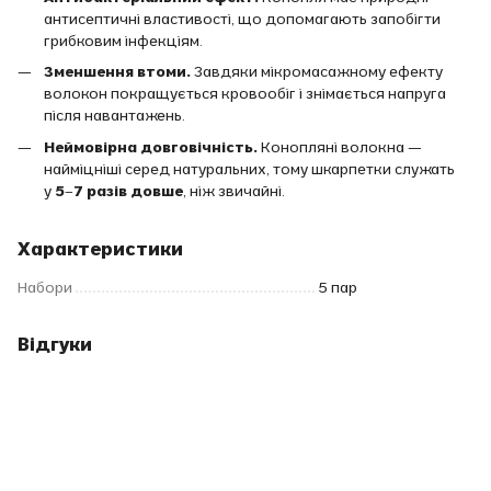
антисептичні властивості, що допомагають запобігти
грибковим інфекціям.
Зменшення втоми.
Завдяки мікромасажному ефекту
волокон покращується кровообіг і знімається напруга
після навантажень.
Неймовірна довговічність.
Конопляні волокна —
найміцніші серед натуральних, тому шкарпетки служать
у
5–7 разів довше
, ніж звичайні.
Характеристики
Набори
5 пар
Відгуки