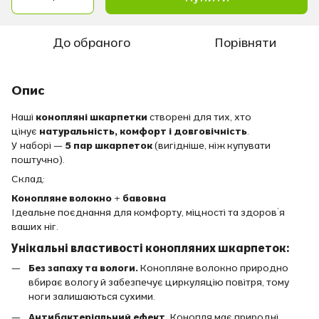
До обраного
Порівняти
Опис
Наші
конопляні шкарпетки
створені для тих, хто
цінує
натуральність, комфорт і довговічність
.
У наборі —
5
пар шкарпеток
(вигідніше, ніж купувати
поштучно).
Склад:
Конопляне волокно + бавовна
Ідеальне поєднання для комфорту, міцності та здоров’я
ваших ніг.
Унікальні властивості конопляних шкарпеток:
Без запаху та вологи.
Конопляне волокно природно
вбирає вологу й забезпечує циркуляцію повітря, тому
ноги залишаються сухими.
Антибактеріальний ефект.
Конопля має природні