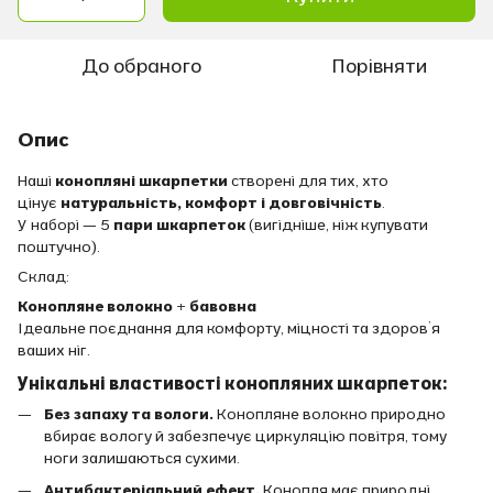
До обраного
Порівняти
Опис
Наші
конопляні шкарпетки
створені для тих, хто
цінує
натуральність, комфорт і довговічність
.
У наборі — 5
пари шкарпеток
(вигідніше, ніж купувати
поштучно).
Склад:
Конопляне волокно + бавовна
Ідеальне поєднання для комфорту, міцності та здоров’я
ваших ніг.
Унікальні властивості конопляних шкарпеток:
Без запаху та вологи.
Конопляне волокно природно
вбирає вологу й забезпечує циркуляцію повітря, тому
ноги залишаються сухими.
Антибактеріальний ефект.
Конопля має природні