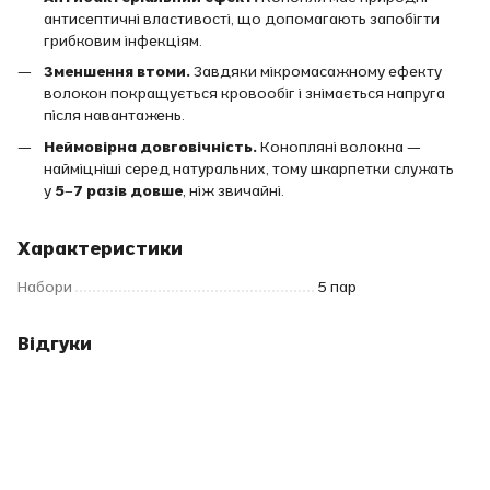
антисептичні властивості, що допомагають запобігти
грибковим інфекціям.
Зменшення втоми.
Завдяки мікромасажному ефекту
волокон покращується кровообіг і знімається напруга
після навантажень.
Неймовірна довговічність.
Конопляні волокна —
найміцніші серед натуральних, тому шкарпетки служать
у
5–7 разів довше
, ніж звичайні.
Характеристики
Набори
5 пар
Відгуки