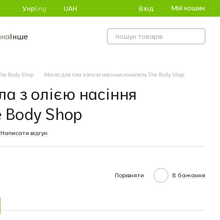
Мій кошик
Вхід
Укр
Eng
UAH
ика
Інше
he Body Shop
Масло для тіла з олією насіння конопель The Body Shop
ла з олією насіння
 Body Shop
Написати відгук
Порівняти
В бажання