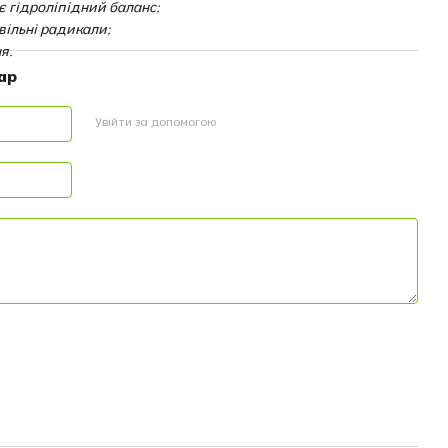
є гідроліпідний баланс;
 вільні радикали;
я.
ар
Увійти за допомогою