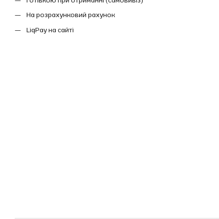
На розрахунковий рахунок
LiqPay на сайті