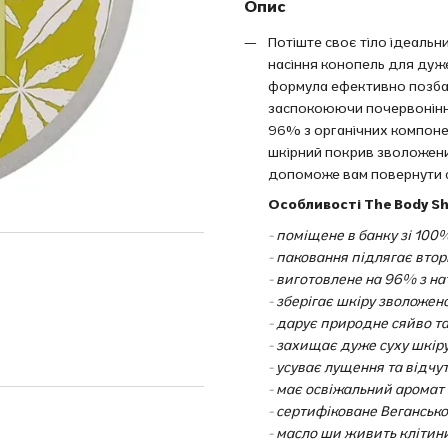
Опис
Потіште своє тіло ідеальн
насіння конопель для дуже
формула ефективно позбави
заспокоюючи почервоніння
96% з органічних компонен
шкірний покрив зволожени
допоможе вам повернути св
Особливості The Body Sho
- поміщене в банку зі 10
- паковання підлягає втор
- виготовлене на 96% з н
- зберігає шкіру зволожен
- дарує природне сяйво та
- захищає дуже суху шкір
- усуває лущення та відчут
- має освіжальний аромат 
- сертифіковане Веганськ
- масло ши живить кліти