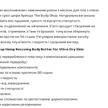
им зволоженням і живленням разом з маслом для тіла з олією
 сухої шкіри бренда The Body Shop. Натуральна веганська
ть вас лущення, сухості та відчуття стягнутості,
, подразнення чи запалення. Б'юті-продукт створений на
тів, отриманих з Гани та Бразилії, тому вони збережуть
м протягом 96 годин. Регулярне використання засобу
оєму тілу м'якість, гладкість і здоровий вигляд.
p Hemp Rescuing Body Butter For Ultra-Dry Skin:
0% переробленого пластику з алюмінієвою кришкою;
инній переробці;
атуральних компонентів;
ою та м'якою протягом 96 годин;
 гладкість;
у від зневоднення;
тя стягнутості;
зелені;
ою спільнотою та протестоване дерматологами;
ни корисними речовинами;