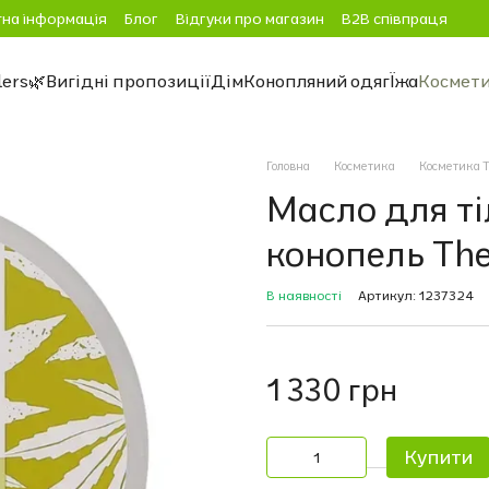
на інформація
Блог
Відгуки про магазин
B2B співпраця
lers
🌿Вигідні пропозиції
Дім
Конопляний одяг
Їжа
Космет
Головна
Косметика
Косметика T
Масло для ті
конопель The
В наявності
Артикул: 1237324
1 330 грн
Купити