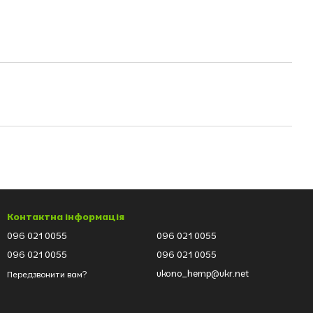
Контактна інформація
096 021 0055
096 021 0055
096 021 0055
096 021 0055
ukono_hemp@ukr.net
Передзвонити вам?