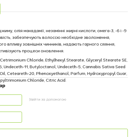
му, олія макадамії, незамінні жирні кислоти, омега-3, -6 і -9
вість, забезпечують волоссю необхідне зволоження,
го впливу зовнішніх чинників, надають гарного сяяння,
ктивізують процеси оновлення.
Cetrimonium Chloride, Ethylhexyl Stearate, Glyceryl Stearate SE,
16, Undeceth-11, Butyloctanol, Undeceth-5, Cannabis Sativa Seed
 Oil, Ceteareth-20, Phenoxyethanol, Parfum, Hydroxypropyl Guar,
ltrimonium Chloride, Citric Acid.
ар
Увійти за допомогою