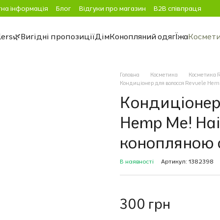
на інформація
Блог
Відгуки про магазин
B2B співпраця
lers
🌿Вигідні пропозиції
Дім
Конопляний одяг
Їжа
Космет
Головна
Косметика
Косметика 
Кондиціонер для волосся Revuele Hemp
Кондиціонер 
Hemp Me! Hai
конопляною 
В наявності
Артикул: 1382398
300 грн