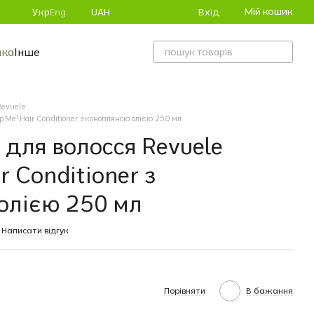
Мій кошик
Вхід
Укр
Eng
UAH
ика
Інше
Revuele
 Me! Hair Conditioner з конопляною олією 250 мл
для волосся Revuele
r Conditioner з
олією 250 мл
Написати відгук
Порівняти
В бажання