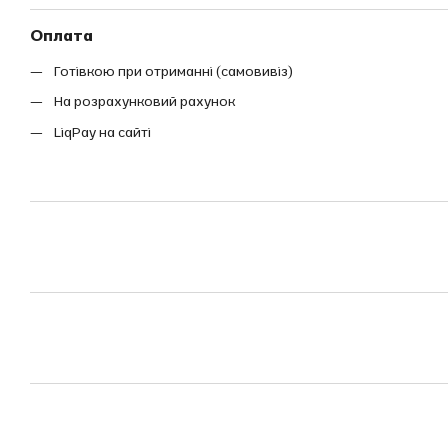
Оплата
Готівкою при отриманні (самовивіз)
На розрахунковий рахунок
LiqPay на сайті