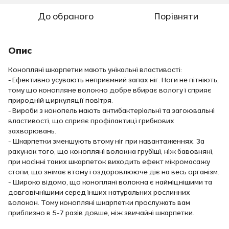
До обраного
Порівняти
Опис
Конопляні шкарпетки мають унікальні властивості:
- Ефективно усувають неприємний запах ніг. Ноги не пітніють,
тому що конопляне волокно добре вбирає вологу і сприяє
природній циркуляції повітря.
- Вироби з конопель мають антибактеріальні та загоювальні
властивості, що сприяє профілактиці грибкових
захворювань.
- Шкарпетки зменшують втому ніг при навантаженнях. За
рахунок того, що конопляні волокна грубіші, ніж бавовняні,
при носінні таких шкарпеток виходить ефект мікромасажу
стопи, що знімає втому і оздоровлююче діє на весь організм.
- Широко відомо, що конопляні волокна є найміцнішими та
довговічнішими серед інших натуральних рослинних
волокон. Тому конопляні шкарпетки прослужать вам
приблизно в 5-7 разів довше, ніж звичайні шкарпетки.