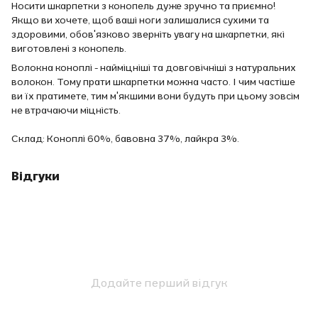
Носити шкарпетки з конопель дуже зручно та приємно!
Якщо ви хочете, щоб ваші ноги залишалися сухими та
здоровими, обов'язково зверніть увагу на шкарпетки, які
виготовлені з конопель.
Волокна коноплі - найміцніші та довговічніші з натуральних
волокон. Тому прати шкарпетки можна часто. І чим частіше
ви їх пратимете, тим м'якшими вони будуть при цьому зовсім
не втрачаючи міцність.
Склад: Коноплі 60%, бавовна 37%, лайкра 3%.
Відгуки
Додайте перший відгук